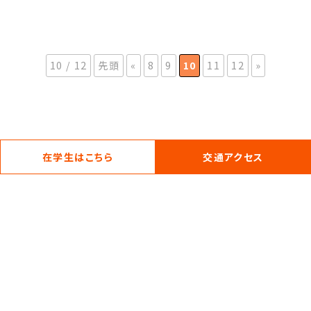
10 / 12
先頭
«
8
9
10
11
12
»
在学生はこちら
交通アクセス
我孫子キャンパス
〒270-1138 千葉県我孫子市下ヶ戸1133番地
TEL 04-7183-0111 (代表) TEL 04-7183-0114 (事務部入試広報)