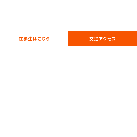
在学生はこちら
交通アクセス
我孫子キャンパス
〒270-1138 千葉県我孫子市下ヶ戸1133番地
TEL 04-7183-0111 (代表) TEL 04-7183-0114 (事務部入試広報)
目白キャンパス
〒171-0031 東京都豊島区目白3丁目1番19号
TEL03-3951-0111
Copyright © Kawamura Gakuen Woman's University All right
reserved.