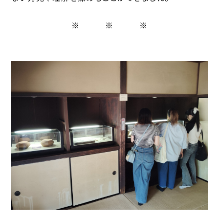
※ ※ ※